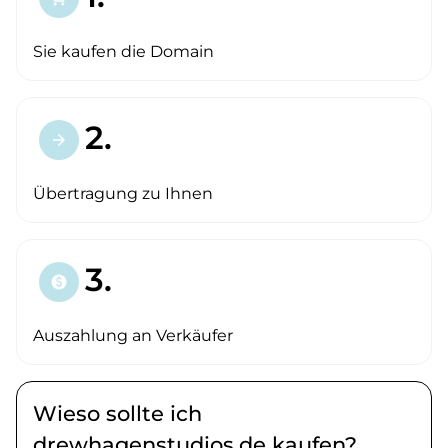
Sie kaufen die Domain
2.
arrow_forward
Übertragung zu Ihnen
3.
paid
Auszahlung an Verkäufer
Wieso sollte ich
drewhagenstudios.de kaufen?