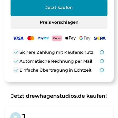
Jetzt kaufen
Preis vorschlagen
check
Sichere Zahlung mit Käuferschutz
info_outline
check
Automatische Rechnung per Mail
info_outline
check
Einfache Übertragung in Echtzeit
info_outline
Jetzt drewhagenstudios.de kaufen!
1.
shopping_cart