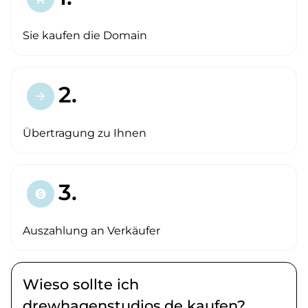
Sie kaufen die Domain
2.
arrow_forward
Übertragung zu Ihnen
3.
paid
Auszahlung an Verkäufer
Wieso sollte ich
drewhagenstudios.de kaufen?