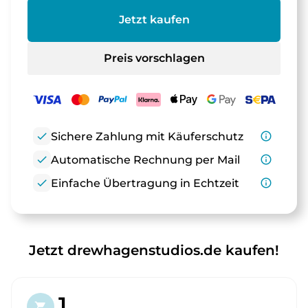
Jetzt kaufen
Preis vorschlagen
check
Sichere Zahlung mit Käuferschutz
info_outline
check
Automatische Rechnung per Mail
info_outline
check
Einfache Übertragung in Echtzeit
info_outline
Jetzt drewhagenstudios.de kaufen!
1.
shopping_cart