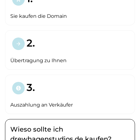
Sie kaufen die Domain
2.
arrow_forward
Übertragung zu Ihnen
3.
paid
Auszahlung an Verkäufer
Wieso sollte ich
drewhagenstudios.de kaufen?