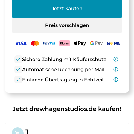
Jetzt kaufen
Preis vorschlagen
check
Sichere Zahlung mit Käuferschutz
info_outline
check
Automatische Rechnung per Mail
info_outline
check
Einfache Übertragung in Echtzeit
info_outline
Jetzt drewhagenstudios.de kaufen!
1.
shopping_cart