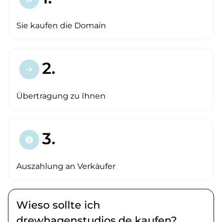
Sie kaufen die Domain
2.
arrow_forward
Übertragung zu Ihnen
3.
paid
Auszahlung an Verkäufer
Wieso sollte ich
drewhagenstudios.de kaufen?