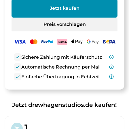
Jetzt kaufen
Preis vorschlagen
check
Sichere Zahlung mit Käuferschutz
info_outline
check
Automatische Rechnung per Mail
info_outline
check
Einfache Übertragung in Echtzeit
info_outline
Jetzt drewhagenstudios.de kaufen!
1.
shopping_cart