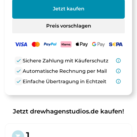
Jetzt kaufen
Preis vorschlagen
check
Sichere Zahlung mit Käuferschutz
info_outline
check
Automatische Rechnung per Mail
info_outline
check
Einfache Übertragung in Echtzeit
info_outline
Jetzt drewhagenstudios.de kaufen!
1.
shopping_cart