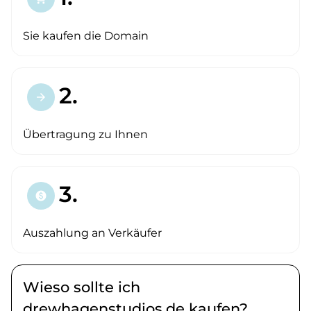
Sie kaufen die Domain
2.
arrow_forward
Übertragung zu Ihnen
3.
paid
Auszahlung an Verkäufer
Wieso sollte ich
drewhagenstudios.de kaufen?