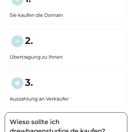
Sie kaufen die Domain
2.
arrow_forward
Übertragung zu Ihnen
3.
paid
Auszahlung an Verkäufer
Wieso sollte ich
drewhagenstudios.de kaufen?