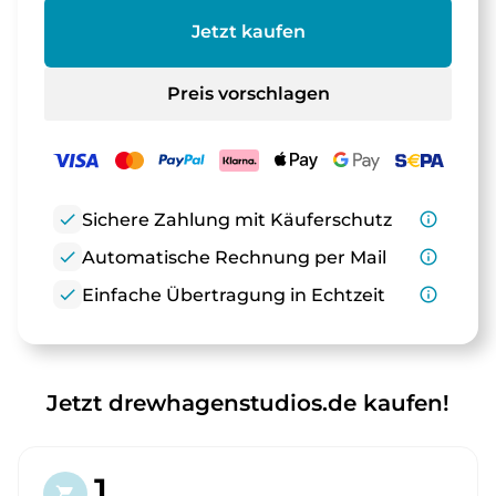
Jetzt kaufen
Preis vorschlagen
check
Sichere Zahlung mit Käuferschutz
info_outline
check
Automatische Rechnung per Mail
info_outline
check
Einfache Übertragung in Echtzeit
info_outline
Jetzt drewhagenstudios.de kaufen!
1.
shopping_cart