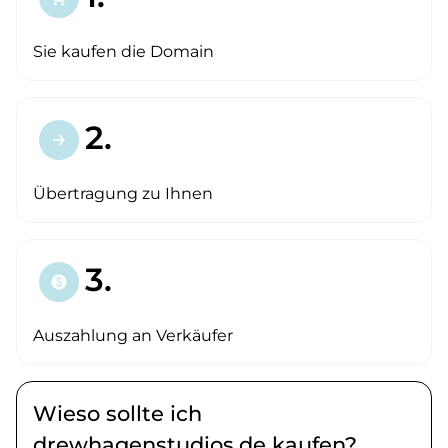
Sie kaufen die Domain
2.
arrow_forward
Übertragung zu Ihnen
3.
paid
Auszahlung an Verkäufer
Wieso sollte ich
drewhagenstudios.de kaufen?