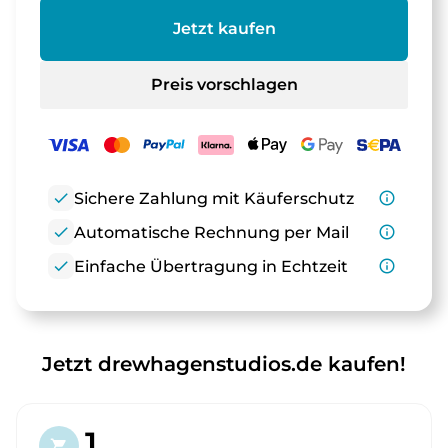
Jetzt kaufen
Preis vorschlagen
check
Sichere Zahlung mit Käuferschutz
info_outline
check
Automatische Rechnung per Mail
info_outline
check
Einfache Übertragung in Echtzeit
info_outline
Jetzt drewhagenstudios.de kaufen!
1.
shopping_cart