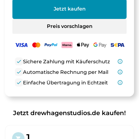
Jetzt kaufen
Preis vorschlagen
check
Sichere Zahlung mit Käuferschutz
info_outline
check
Automatische Rechnung per Mail
info_outline
check
Einfache Übertragung in Echtzeit
info_outline
Jetzt drewhagenstudios.de kaufen!
1.
shopping_cart