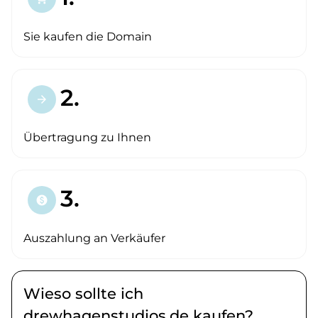
Sie kaufen die Domain
2.
arrow_forward
Übertragung zu Ihnen
3.
paid
Auszahlung an Verkäufer
Wieso sollte ich
drewhagenstudios.de kaufen?