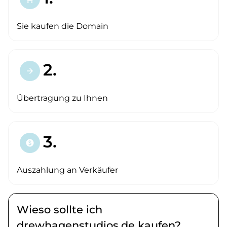
Sie kaufen die Domain
2.
arrow_forward
Übertragung zu Ihnen
3.
paid
Auszahlung an Verkäufer
Wieso sollte ich
drewhagenstudios.de kaufen?