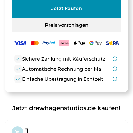
Jetzt kaufen
Preis vorschlagen
check
Sichere Zahlung mit Käuferschutz
info_outline
check
Automatische Rechnung per Mail
info_outline
check
Einfache Übertragung in Echtzeit
info_outline
Jetzt drewhagenstudios.de kaufen!
1.
shopping_cart