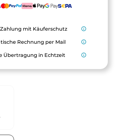
 Zahlung mit Käuferschutz
info_outline
ische Rechnung per Mail
info_outline
e Übertragung in Echtzeit
info_outline
r