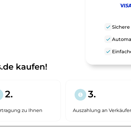
check
Sichere
check
Automat
check
Einfach
.de kaufen!
2.
3.
paid
rtragung zu Ihnen
Auszahlung an Verkäufe