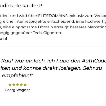
udios.de kaufen?
striert und wird über ELITEDOMAINS exklusiv zum Verka
greiche Internetprojekte entscheidend. Eine hochwerti
en, eine einprägsame Domain erzeugt besseres Marketin
ngig gegenüber Tech-Giganten.
ain!
er Kauf war einfach, ich habe den AuthCod
lten und konnte direkt loslegen. Sehr zu
empfehlen!"
star
star
star
star
star
Georg Wagner