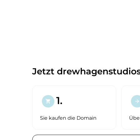
Jetzt drewhagenstudios
1.
shopping_cart
arrow_forward
Sie kaufen die Domain
Übe