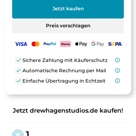
Jetzt kaufen
Preis vorschlagen
check
Sichere Zahlung mit Käuferschutz
info_outline
check
Automatische Rechnung per Mail
info_outline
check
Einfache Übertragung in Echtzeit
info_outline
Jetzt drewhagenstudios.de kaufen!
1.
shopping_cart