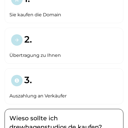
Sie kaufen die Domain
2.
arrow_forward
Übertragung zu Ihnen
3.
paid
Auszahlung an Verkäufer
Wieso sollte ich
drewhagenstudios.de kaufen?