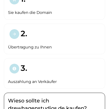
Sie kaufen die Domain
2.
arrow_forward
Übertragung zu Ihnen
3.
paid
Auszahlung an Verkäufer
Wieso sollte ich
drewhagenstudios.de kaufen?