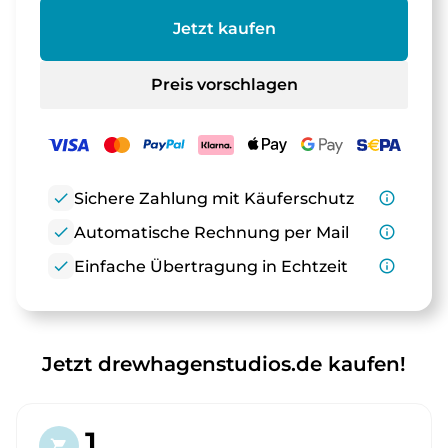
Jetzt kaufen
Preis vorschlagen
check
Sichere Zahlung mit Käuferschutz
info_outline
check
Automatische Rechnung per Mail
info_outline
check
Einfache Übertragung in Echtzeit
info_outline
Jetzt drewhagenstudios.de kaufen!
1.
shopping_cart