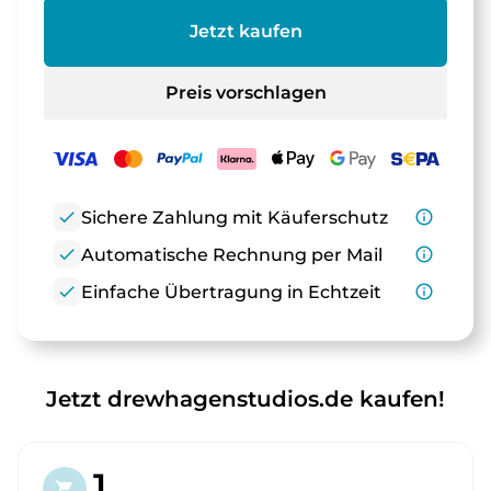
Jetzt kaufen
Preis vorschlagen
check
Sichere Zahlung mit Käuferschutz
info_outline
check
Automatische Rechnung per Mail
info_outline
check
Einfache Übertragung in Echtzeit
info_outline
Jetzt drewhagenstudios.de kaufen!
1.
shopping_cart