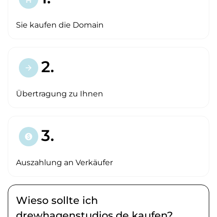
Sie kaufen die Domain
2.
arrow_forward
Übertragung zu Ihnen
3.
paid
Auszahlung an Verkäufer
Wieso sollte ich
drewhagenstudios.de kaufen?