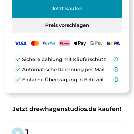
Jetzt kaufen
Preis vorschlagen
check
Sichere Zahlung mit Käuferschutz
info_outline
check
Automatische Rechnung per Mail
info_outline
check
Einfache Übertragung in Echtzeit
info_outline
Jetzt drewhagenstudios.de kaufen!
1.
shopping_cart