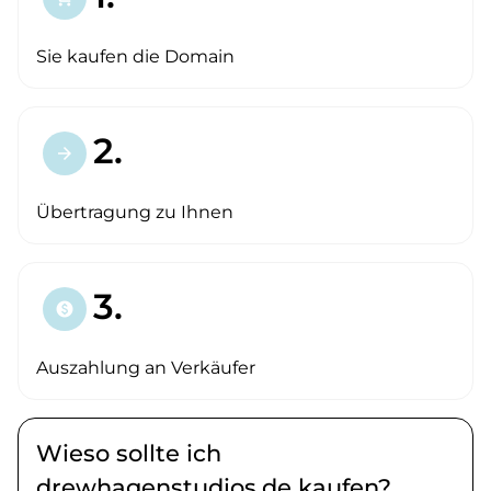
Sie kaufen die Domain
2.
arrow_forward
Übertragung zu Ihnen
3.
paid
Auszahlung an Verkäufer
Wieso sollte ich
drewhagenstudios.de kaufen?