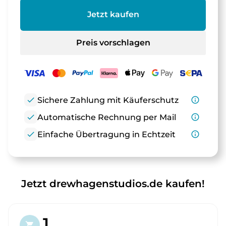
Jetzt kaufen
Preis vorschlagen
check
Sichere Zahlung mit Käuferschutz
info_outline
check
Automatische Rechnung per Mail
info_outline
check
Einfache Übertragung in Echtzeit
info_outline
Jetzt drewhagenstudios.de kaufen!
1.
shopping_cart