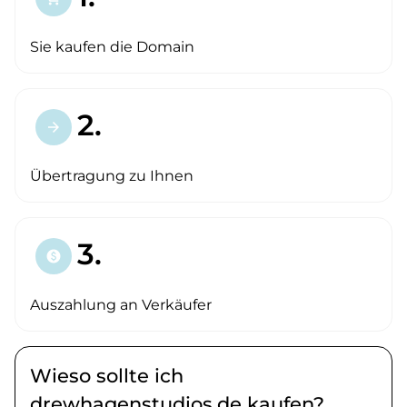
Sie kaufen die Domain
2.
arrow_forward
Übertragung zu Ihnen
3.
paid
Auszahlung an Verkäufer
Wieso sollte ich
drewhagenstudios.de kaufen?